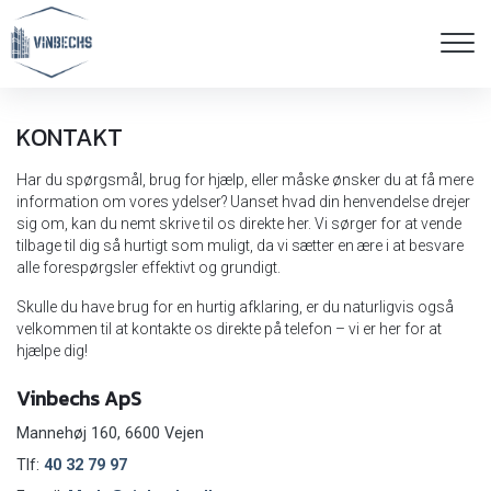
Gå
til
hovedindhold
KONTAKT
Har du spørgsmål, brug for hjælp, eller måske ønsker du at få mere
information om vores ydelser? Uanset hvad din henvendelse drejer
sig om, kan du nemt skrive til os direkte her. Vi sørger for at vende
tilbage til dig så hurtigt som muligt, da vi sætter en ære i at besvare
alle forespørgsler effektivt og grundigt.
Skulle du have brug for en hurtig afklaring, er du naturligvis også
velkommen til at kontakte os direkte på telefon – vi er her for at
hjælpe dig!
Vinbechs ApS
Mannehøj 160, 6600 Vejen
Tlf:
40 32 79 97